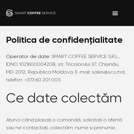
Skip
to
content
Politica de confidențialitate
Operator de date:
SMART COFFEE SERVICE S.R.L.,
IDNO 1021600004208, str. Tricolorului 37, Chișinău,
MD-2012, Republica Moldova. E-mail: sales@scs.md,
telefon: +373 60 201 003.
Ce date colectăm
Atunci când plasați o comandă, solicitați o ofertă
sau ne contactați, colectăm: nume și prenume,