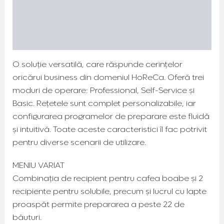
Specificații tehnice
Condiții tehnice pentru instalare
O soluție versatilă, care răspunde cerințelor
oricărui business din domeniul HoReCa. Oferă trei
moduri de operare: Professional, Self-Service și
Basic. Rețetele sunt complet personalizabile, iar
configurarea programelor de preparare este fluidă
și intuitivă. Toate aceste caracteristici îl fac potrivit
pentru diverse scenarii de utilizare.
MENIU VARIAT
Combinația de recipient pentru cafea boabe și 2
recipiente pentru solubile, precum și lucrul cu lapte
proaspăt permite prepararea a peste 22 de
băuturi.