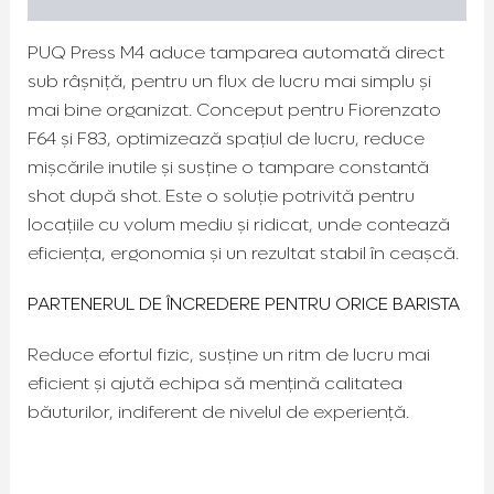
PUQ Press M4 aduce tamparea automată direct
sub râșniță, pentru un flux de lucru mai simplu și
mai bine organizat. Conceput pentru Fiorenzato
F64 și F83, optimizează spațiul de lucru, reduce
mișcările inutile și susține o tampare constantă
shot după shot. Este o soluție potrivită pentru
locațiile cu volum mediu și ridicat, unde contează
eficiența, ergonomia și un rezultat stabil în ceașcă.
PARTENERUL DE ÎNCREDERE PENTRU ORICE BARISTA
Reduce efortul fizic, susține un ritm de lucru mai
eficient și ajută echipa să mențină calitatea
băuturilor, indiferent de nivelul de experiență.