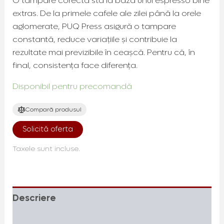
O tampare corectă stă la baza unui espresso bine
extras. De la primele cafele ale zilei până la orele
aglomerate, PUQ Press asigură o tampare
constantă, reduce variațiile și contribuie la
rezultate mai previzibile în ceașcă. Pentru că, în
final, consistența face diferența.
Disponibil pentru precomandă
Compară produsul
Solicită oferta
Taxele sunt incluse.
Descriere
Specificații tehnice