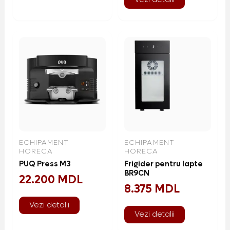
ECHIPAMENT
ECHIPAMENT
HORECA
HORECA
PUQ Press M3
Frigider pentru lapte
BR9CN
22.200
MDL
8.375
MDL
Vezi detalii
Vezi detalii