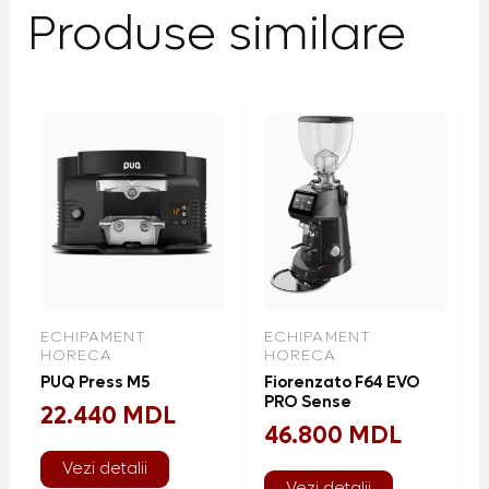
Produse similare
ECHIPAMENT
ECHIPAMENT
HORECA
HORECA
PUQ Press M5
Fiorenzato F64 EVO
PRO Sense
22.440
MDL
46.800
MDL
Vezi detalii
Vezi detalii